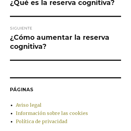
de
¿Qué es la reserva cognitiva?
Entrada
anterior:
entradas
SIGUIENTE
¿Cómo aumentar la reserva
Entrada
cognitiva?
siguiente:
PÁGINAS
Aviso legal
Información sobre las cookies
Política de privacidad